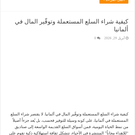
كيفية شراء السلع المستعملة وتوفّير المال في
ألمانيا
أبريل 29, 2026
0
كيفية شراء السلع المستعملة وتوفّير المال في ألمانيا. لا يقتصر شراء السلع
المستعملة في ألمانيا، على كونه وسيلة للتوفير فحسب، بل يُعد جزءاً أصيلاً
من نمط الحياة اليومية، فمن أسواق السلع القديمة الواسعة إلى صناديق
“للإهداء مجاناً” المنتشرة في الأحياء، تتشكل ثقافة استهلاكية ذكية تقوم على