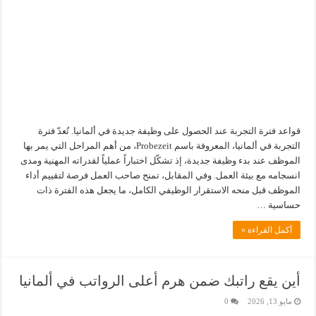
قواعد فترة التجربة عند الحصول على وظيفة جديدة في ألمانيا. تُعدّ فترة
التجربة في ألمانيا، المعروفة باسم Probezeit، من أهم المراحل التي يمر بها
الموظف عند بدء وظيفة جديدة، إذ تشكّل اختباراً عملياً لقدراته المهنية ومدى
انسجامه مع بيئة العمل. وفي المقابل، تمنح صاحب العمل فرصة لتقييم أداء
الموظف قبل منحه الاستقرار الوظيفي الكامل، ما يجعل هذه الفترة ذات
حساسية …
أكمل القراءة »
أين يقع راتبك ضمن هرم أعلى الرواتب في ألمانيا
مايو 13, 2026
0