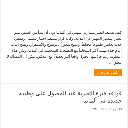
كيف تستعد لتغيير مسارك المهني في ألمانيا دون أن تبدأ من الصفر. يبدو
تغيير المسار المهني في البداية، وكأنه قرار بسيط: اختيار مسمى وظيفي
جديد يعكس طموحاً مختلفاً، ويمنح شعوراً بالوضوح والاستقرار، ويفتح الباب
أمام حياة مهنية أكثر انسجاماً مع التطلعات الشخصية في ألمانيا، ولكن هذه
النظرة، رغم جاذبيتها، تختزل واقعاً أكثر تعقيداً. مع التعمّق، يتبيّن أن المسألة لا
تتعلق …
أكمل القراءة »
قواعد فترة التجربة عند الحصول على وظيفة
جديدة في ألمانيا
مايو 18, 2026
0