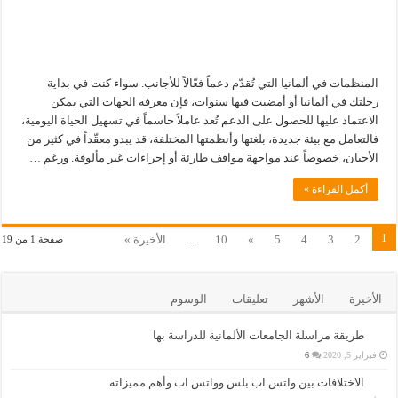
المنظمات في ألمانيا التي تُقدّم دعماً فعّالاً للأجانب. سواء كنت في بداية
رحلتك في ألمانيا أو أمضيت فيها سنوات، فإن معرفة الجهات التي يمكن
الاعتماد عليها للحصول على الدعم تُعد عاملاً حاسماً في تسهيل الحياة اليومية،
فالتعامل مع بيئة جديدة، بلغتها وأنظمتها المختلفة، قد يبدو معقّداً في كثير من
الأحيان، خصوصاً عند مواجهة مواقف طارئة أو إجراءات غير مألوفة. ورغم …
أكمل القراءة »
1
2
3
4
5
»
10
...
الأخيرة »
صفحة 1 من 19
الأخيرة
الأشهر
تعليقات
الوسوم
طريقة مراسلة الجامعات الألمانية للدراسة بها
فبراير 5, 2020
6
الاختلافات بين واتس اب بلس وواتس اب وأهم مميزاته