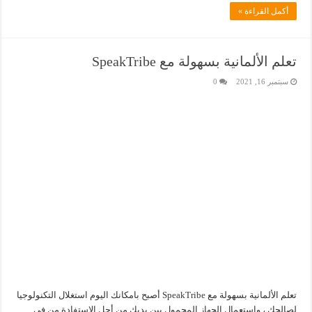
أكمل القراءة »
تعلم الألمانية بسهولة مع SpeakTribe
سبتمبر 16, 2021
0
تعلم الألمانية بسهولة مع SpeakTribe أصبح بامكانك اليوم استغلال التكنولوجيا
لصالحك ، واستعمال الجهاز المحمول بين يديك من أجل الاستفادة من في