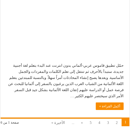
حمّل تطبيق قاموس عربي-ألماني بدون انترنت عند البدء بتعلم لغة أجنبية
جديدة، ستبدأ بالأحرف ثم تنتقل إلى تعلم الكلمات والمفردات والجمل
الأساسية. وبعدها يصبح إنشاء المحادثات أمراً سهلاً. وبالنسبة للمبتدئين بتعلم
اللغة الألمانية من الشباب العرب الذين يرغبون بالسفر إلى ألمانيا للبحث عن
فرصة عمل أو الدراسة عليهم إتقان اللغة الألمانية بشكل جيد قبل السفر.
الأمر الذي سيختصر عليهم الكثير …
أكمل القراءة »
1
2
3
4
5
»
...
الأخيرة »
صفحة 1 من 6