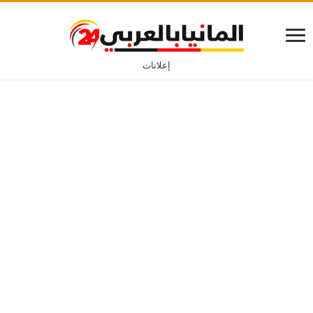
إعلانات
برامج الخدمات التطوعية في ألمانيا للأجانب
كيف تستعد لتغيير
أفضل تطبيق لاكتساب
مسارك المهني في