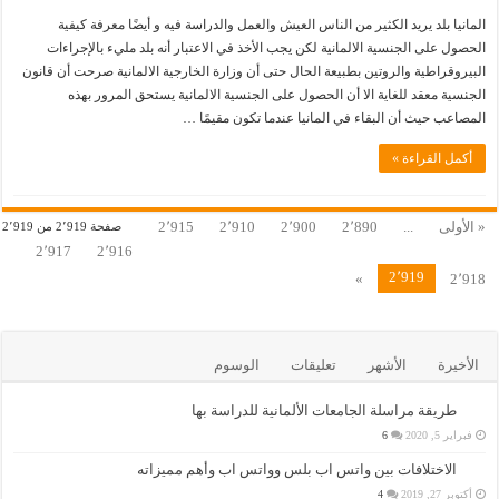
المانيا بلد يريد الكثير من الناس العيش والعمل والدراسة فيه و أيضًا معرفة كيفية
الحصول على الجنسية الالمانية لكن يجب الأخذ في الاعتبار أنه بلد مليء بالإجراءات
البيروقراطية والروتين بطبيعة الحال حتى أن وزارة الخارجية الالمانية صرحت أن قانون
الجنسية معقد للغاية الا أن الحصول على الجنسية الالمانية يستحق المرور بهذه
المصاعب حيث أن البقاء في المانيا عندما تكون مقيمًا …
أكمل القراءة »
« الأولى
...
2٬890
2٬900
2٬910
2٬915
صفحة 2٬919 من 2٬919
2٬917
2٬916
2٬919
»
2٬918
الأخيرة
الأشهر
تعليقات
الوسوم
طريقة مراسلة الجامعات الألمانية للدراسة بها
فبراير 5, 2020
6
الاختلافات بين واتس اب بلس وواتس اب وأهم مميزاته
أكتوبر 27, 2019
4