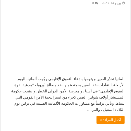
يونيو 14, 2023
0
المانيا تحذّر الصين و يتهمها بادعاء التفوق الإقليمي وجّهت ألمانيا، اليوم
الأربعاء، انتقادات ضد الصين بحجة عملها ضد مصالح أوروبا ، “مدعية بقوة
التفوق الإقليمي” في آسيا ، و معرضة الأمن الدولي للخطر. وانتقدت حكومة
المستشار أولاف شولتز، الصين كجزء من استراتيجية الأمن القومي التي
تتبناها. وتأتي تزامناً مع مشاورات الحكومة الألمانية الصينية في برلين يوم
الثلاثاء المقبل ، والتي …
أكمل القراءة »