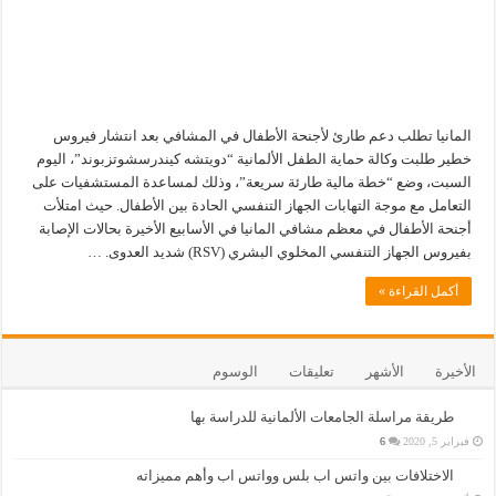
المانيا تطلب دعم طارئ لأجنحة الأطفال في المشافي بعد انتشار فيروس
خطير طلبت وكالة حماية الطفل الألمانية “دويتشه كيندرسشوتزبوند”، اليوم
السبت، وضع “خطة مالية طارئة سريعة”، وذلك لمساعدة المستشفيات على
التعامل مع موجة التهابات الجهاز التنفسي الحادة بين الأطفال. حيث امتلأت
أجنحة الأطفال في معظم مشافي المانيا في الأسابيع الأخيرة بحالات الإصابة
بفيروس الجهاز التنفسي المخلوي البشري (RSV) شديد العدوى. …
أكمل القراءة »
الأخيرة
الأشهر
تعليقات
الوسوم
طريقة مراسلة الجامعات الألمانية للدراسة بها
فبراير 5, 2020
6
الاختلافات بين واتس اب بلس وواتس اب وأهم مميزاته