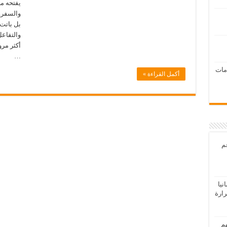
يفتحه م
والسفر. 
بل باتت 
والتفاعل
…
امات
أكمل القراءة »
عم
يا
رارة
هم