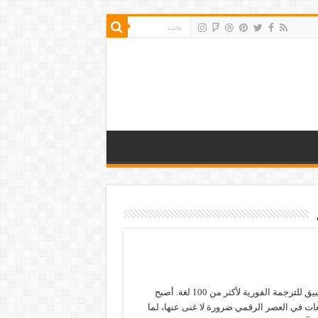
أدق تطبيق للترجمة الفورية لأكثر من 100 لغة. أصبح
لغات في العصر الرقمي ضرورة لا غنى عنها، لما