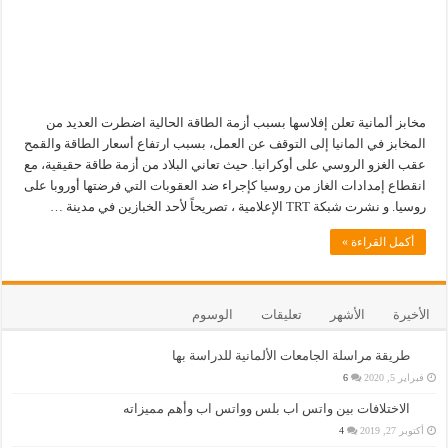
مخابز ألمانية تعلن إفلاسها بسبب أزمة الطاقة الحالية اضطرت العديد من
المخابز في المانيا إلى التوقف عن العمل، بسبب ارتفاع أسعار الطاقة والقمح
عقب الغزو الروسي على أوكرانيا. حيث تعاني البلاد من أزمة طاقة حقيقية، مع
انقطاع إمدادات الغاز من روسيا كإجراء ضد العقوبات التي فرضتها أوروبا على
روسيا. و نشرت شبكة TRT الإعلامية ، تصريحاً لأحد الخبازين في مدينة …
أكمل القراءة »
الأخيرة
الأشهر
تعليقات
الوسوم
طريقة مراسلة الجامعات الألمانية للدراسة بها
فبراير 5, 2020
6
الاختلافات بين واتس اب بلس وواتس اب وأهم مميزاته
أكتوبر 27, 2019
4