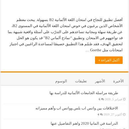
أفضل تطبيق للنجاح في امتحان اللغة الألمانية B2 بسهولة. يبحث معظم
الأشخاص الذين يرغبون في خوض امتحان اللغة الألمانية في المستوى B2،
عن طريقة سهلة ومجانية تساعدهم على التدرّب على أسئلة واقعية شبيهة بما
قد تواجههم في الامتحان. وتطبيق “نماذج ألماني B2” قد يكون هو الحل
لتحقيق الهدف، فقد صُمّم هذا التطبيق خصيصًا لمساعدة الراغبين في اجتياز
امتحانات مثل Goethe …
أكمل القراءة »
الأخيرة
الأشهر
تعليقات
الوسوم
طريقة مراسلة الجامعات الألمانية للدراسة بها
فبراير 5, 2020
6
الاختلافات بين واتس اب بلس وواتس اب وأهم مميزاته
أكتوبر 27, 2019
4
الدراسة في المانيا 2020 واهم التفاصيل عنها