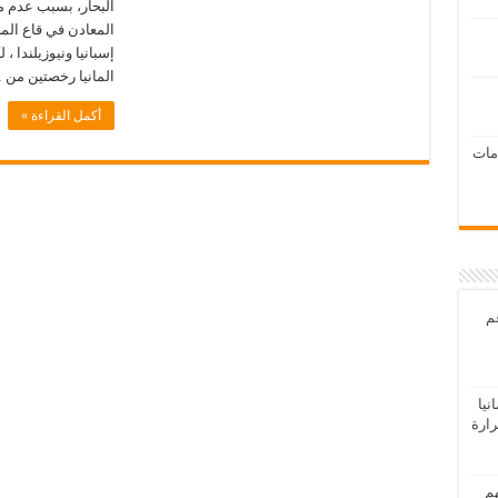
البحار، بسبب عدم مع
المعادن في قاع ال
إسبانيا ونيوزيلندا ،
المانيا رخصتين من 
أكمل القراءة »
امات
عم
يا
رارة
هم