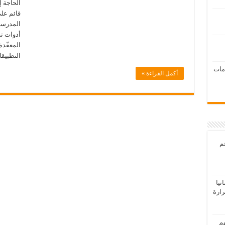
الحاجة 
قائم على
المدرسية
أدوات تف
المعقّدة
التطبيقا
امات
أكمل القراءة »
عم
يا
رارة
هم