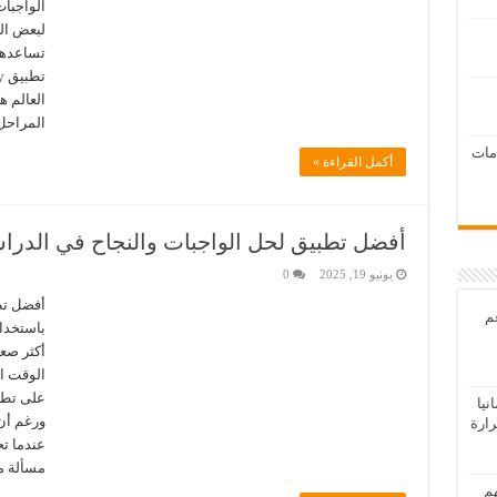
الواجبا
لبعض ال
تساعدهم 
العالم ه
المراحل 
امات
أكمل القراءة »
أفضل تطبيق لحل الواجبات والنجاح في الدراس
يونيو 19, 2025
0
أفضل تط
عم
باستخدا
أكثر صعو
الوقت ال
يا
ورغم أن 
رارة
عندما تح
مسألة ما
هم