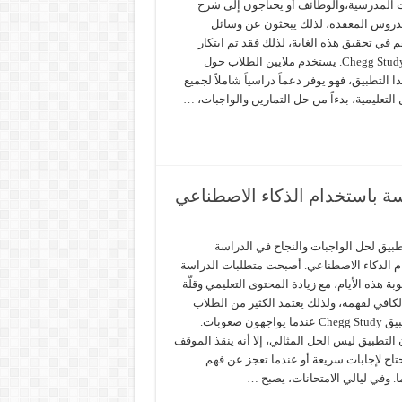
ت المدرسية،والوظائف أو يحتاجون إلى شرح
دروس المعقدة، لذلك يبحثون عن وسائل
في تحقيق هذه الغاية، لذلك فقد تم ابتكار
تطبيق Chegg Study. يستخدم ملايين الطلاب حول
ذا التطبيق، فهو يوفر دعماً دراسياً شاملاً لجميع
التعليمية، بدءاً من حل التمارين والواجبات، …
ة باستخدام الذكاء الاصطناعي
بيق لحل الواجبات والنجاح في الدراسة
م الذكاء الاصطناعي. أصبحت متطلبات الدراسة
بة هذه الأيام، مع زيادة المحتوى التعليمي وقلّة
كافي لفهمه، ولذلك يعتمد الكثير من الطلاب
على تطبيق Chegg Study عندما يواجهون صعوبات.
التطبيق ليس الحل المثالي، إلا أنه ينقذ الموقف
تاج لإجابات سريعة أو عندما تعجز عن فهم
. وفي ليالي الامتحانات، يصبح …