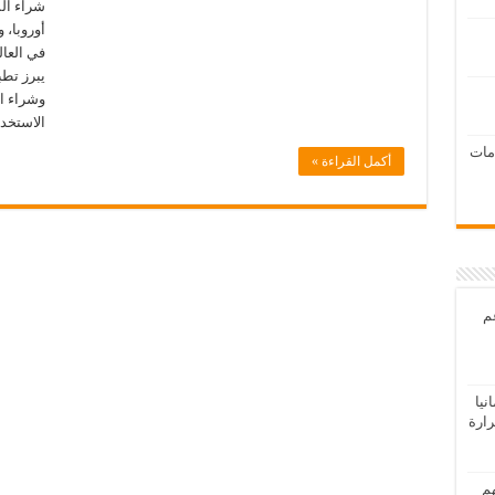
شراء الس
أوروبا، 
في العال
وشراء ا
الاستخد
امات
أكمل القراءة »
عم
يا
رارة
هم