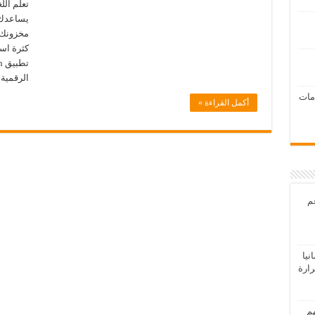
تعلم اللغ
يساعدك 
مخزونك ا
كثرة است
الرقمية
امات
أكمل القراءة »
عم
يا
رارة
هم