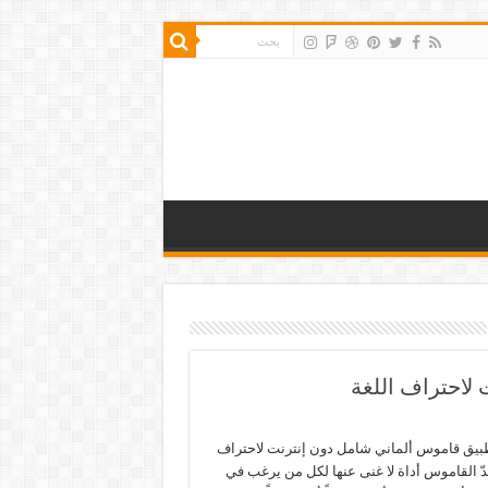
لاحتراف اللغة
بيق قاموس ألماني شامل دون إنترنت لاحتراف
ُعدّ القاموس أداة لا غنى عنها لكل من يرغب في