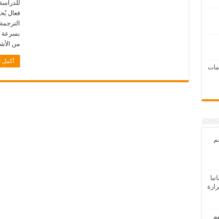
للدراسة 
فعال يُح
الترجمة 
بسرعة ول
من الأش
أكمل ا
امات
عم
يا
رارة
هم