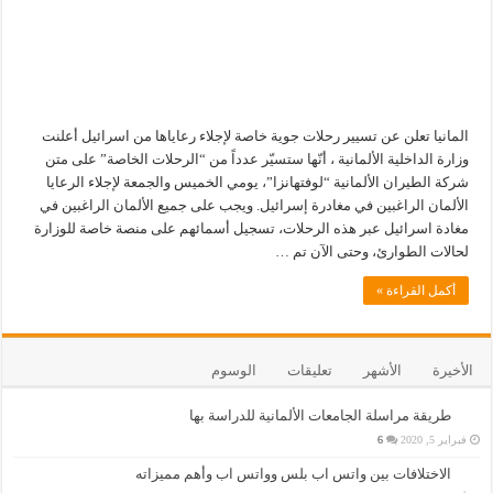
المانيا تعلن عن تسيير رحلات جوية خاصة لإجلاء رعاياها من اسرائيل أعلنت
وزارة الداخلية الألمانية ، أنّها ستسيّر عدداً من “الرحلات الخاصة” على متن
شركة الطيران الألمانية “لوفتهانزا”، يومي الخميس والجمعة لإجلاء الرعايا
الألمان الراغبين في مغادرة إسرائيل. ويجب على جميع الألمان الراغبين في
مغادة اسرائيل عبر هذه الرحلات، تسجيل أسمائهم على منصة خاصة للوزارة
لحالات الطوارئ، وحتى الآن تم …
أكمل القراءة »
الأخيرة
الأشهر
تعليقات
الوسوم
طريقة مراسلة الجامعات الألمانية للدراسة بها
فبراير 5, 2020
6
الاختلافات بين واتس اب بلس وواتس اب وأهم مميزاته