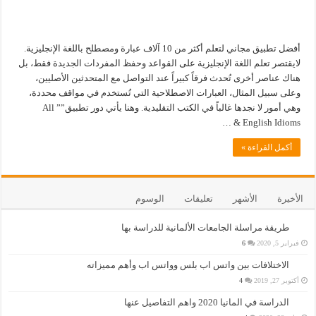
أفضل تطبيق مجاني لتعلم أكثر من 10 آلاف عبارة ومصطلح باللغة الإنجليزية.
لايقتصر تعلم اللغة الإنجليزية على القواعد وحفظ المفردات الجديدة فقط، بل
هناك عناصر أخرى تُحدث فرقاً كبيراً عند التواصل مع المتحدثين الأصليين،
وعلى سبيل المثال، العبارات الاصطلاحية التي تُستخدم في مواقف محددة،
وهي أمور لا نجدها غالباً في الكتب التقليدية. وهنا يأتي دور تطبيق”” All
English Idioms & …
أكمل القراءة »
الأخيرة
الأشهر
تعليقات
الوسوم
طريقة مراسلة الجامعات الألمانية للدراسة بها
فبراير 5, 2020
6
الاختلافات بين واتس اب بلس وواتس اب وأهم مميزاته
أكتوبر 27, 2019
4
الدراسة في المانيا 2020 واهم التفاصيل عنها