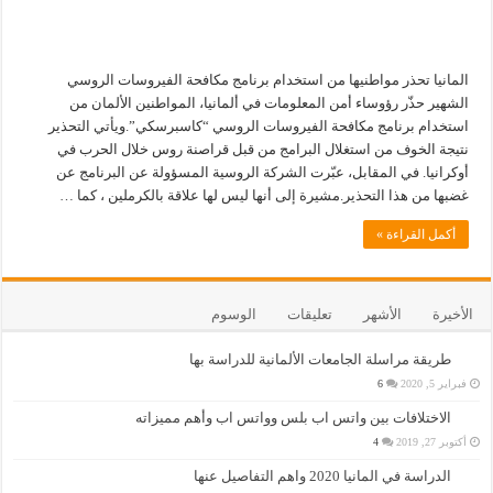
المانيا تحذر مواطنيها من استخدام برنامج مكافحة الفيروسات الروسي
الشهير حذّر رؤوساء أمن المعلومات في ألمانيا، المواطنين الألمان من
استخدام برنامج مكافحة الفيروسات الروسي “كاسبرسكي”.ويأتي التحذير
نتيجة الخوف من استغلال البرامج من قبل قراصنة روس خلال الحرب في
أوكرانيا. في المقابل، عبّرت الشركة الروسية المسؤولة عن البرنامج عن
غضبها من هذا التحذير.مشيرة إلى أنها ليس لها علاقة بالكرملين ، كما …
أكمل القراءة »
الأخيرة
الأشهر
تعليقات
الوسوم
طريقة مراسلة الجامعات الألمانية للدراسة بها
فبراير 5, 2020
6
الاختلافات بين واتس اب بلس وواتس اب وأهم مميزاته
أكتوبر 27, 2019
4
الدراسة في المانيا 2020 واهم التفاصيل عنها