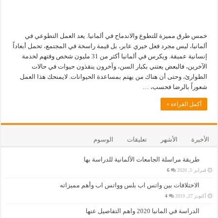
خمس طرق مميزة للتطوع والاندماح في ألمانيا. يعد العمل التطوعي في
ألمانيا، ليس مجرد فعل خيري عابر، بل قيمة راسخة في المجتمع، تحمل أبعاداً
إنسانية عميقة. ويكرس في ألمانيا أكثر من 31 مليون شخص وقتهم لخدمة
الآخرين، فالبعض يعتني بكبار السن، وآخرون ينقذون حيوات في حالات
الطوارئ، وحتى أن هناك من يهتم بمساعدة الحيوانات. لايمنحك هذا العمل
شعوراً بالرضا فحسب، …
أكمل القراءة »
الأخيرة
الأشهر
تعليقات
الوسوم
طريقة مراسلة الجامعات الألمانية للدراسة بها
فبراير 5, 2020
6
الاختلافات بين واتس اب بلس وواتس اب وأهم مميزاته
أكتوبر 27, 2019
4
الدراسة في المانيا 2020 واهم التفاصيل عنها