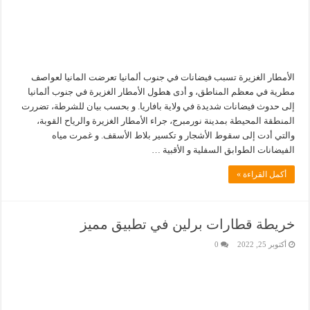
الأمطار الغزيرة تسبب فيضانات في جنوب ألمانيا تعرضت المانيا لعواصف
مطرية في معظم المناطق، و أدى هطول الأمطار الغزيرة في جنوب ألمانيا
إلى حدوث فيضانات شديدة في ولاية بافاريا. و بحسب بيان للشرطة، تضررت
المنطقة المحيطة بمدينة نورمبرج، جراء الأمطار الغزيرة والرياح القوبة،
والتي أدت إلى سقوط الأشجار و تكسير بلاط الأسقف. و غمرت مياه
الفيضانات الطوابق السفلية و الأقبية …
أكمل القراءة »
خريطة قطارات برلين في تطبيق مميز
أكتوبر 25, 2022
0