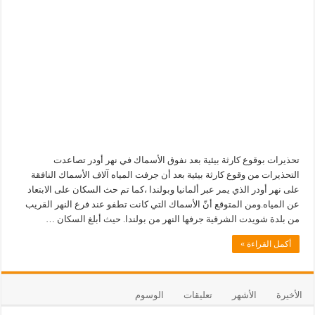
تحذيرات بوقوع كارثة بيئية بعد نفوق الأسماك في نهر أودر تصاعدت
التحذيرات من وقوع كارثة بيئية بعد أن جرفت المياه آلاف الأسماك النافقة
على نهر أودر الذي يمر عبر ألمانيا وبولندا ،كما تم حث السكان على الابتعاد
عن المياه.ومن المتوقع أنّ الأسماك التي كانت تطفو عند فرع النهر القريب
من بلدة شويدت الشرقية جرفها النهر من بولندا. حيث أبلغ السكان …
أكمل القراءة »
الأخيرة
الأشهر
تعليقات
الوسوم