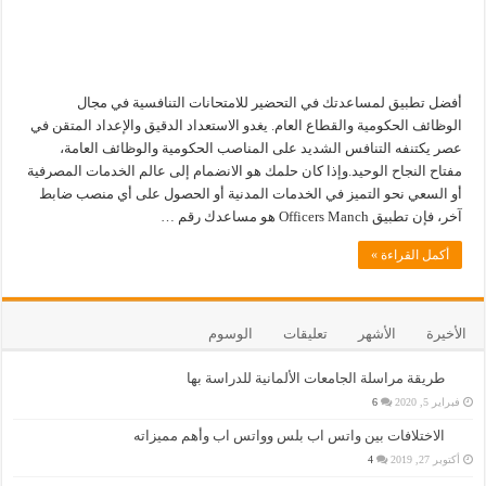
أفضل تطبيق لمساعدتك في التحضير للامتحانات التنافسية في مجال
الوظائف الحكومية والقطاع العام. يغدو الاستعداد الدقيق والإعداد المتقن في
عصر يكتنفه التنافس الشديد على المناصب الحكومية والوظائف العامة،
مفتاح النجاح الوحيد.وإذا كان حلمك هو الانضمام إلى عالم الخدمات المصرفية
أو السعي نحو التميز في الخدمات المدنية أو الحصول على أي منصب ضابط
آخر، فإن تطبيق Officers Manch هو مساعدك رقم …
أكمل القراءة »
الأخيرة
الأشهر
تعليقات
الوسوم
طريقة مراسلة الجامعات الألمانية للدراسة بها
فبراير 5, 2020
6
الاختلافات بين واتس اب بلس وواتس اب وأهم مميزاته
أكتوبر 27, 2019
4