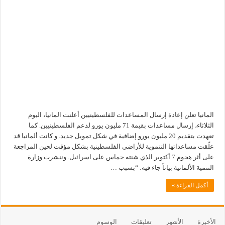
المانيا تعلن إعادة إرسال المساعدات للفلسطينيين أعلنت المانيا، اليوم
الثلاثاء، إرسال مساعدات بقيمة 71 مليون يورو لدعم الفلسطينيين. كما
تعهدت بتقديم 20 مليون يورو إضافية في شكل تمويل جديد. و كانت ألمانيا قد
علّقت مساعداتها التنموية للأراضي الفلسطينية بشكل مؤقت لحين المراجعة
على أثر هجوم 7 أكتوبر الذي شنته حماس على اسرائيل. وننشرت وزارة
التنمية الألمانية بياناً جاء فيه: “بسبب …
أكمل القراءة »
الأخيرة
الأشهر
تعليقات
الوسوم