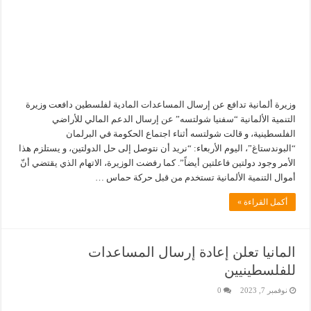
وزيرة ألمانية تدافع عن إرسال المساعدات المادية لفلسطين دافعت وزيرة
التنمية الألمانية “سفنيا شولتسه” عن إرسال الدعم المالي للأراضي
الفلسطينية، و قالت شولتسه أثناء اجتماع الحكومة في البرلمان
“البوندستاغ”، اليوم الأربعاء: “نريد أن نتوصل إلى حل الدولتين، و يستلزم هذا
الأمر وجود دولتين فاعلتين أيضاً”. كما رفضت الوزيرة، الاتهام الذي يقتضي أنّ
أموال التنمية الألمانية تستخدم من قبل حركة حماس …
أكمل القراءة »
المانيا تعلن إعادة إرسال المساعدات
للفلسطينيين
نوفمبر 7, 2023
0