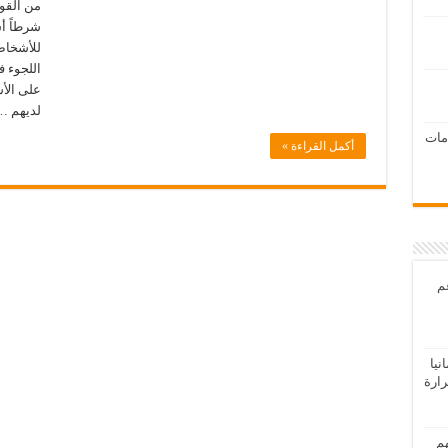
من القوا
شرطاً أس
للأشخاص
اللجوء 
على الأ
لديهم …
امات
أكمل القراءة »
عم
يا
رارة
هم