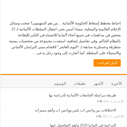
إحباط مخطط إسقاط الحكومة الألمانية….من هم المتهمون؟ ضجت وسائل
الإعلام العالمية والمحلية، مساء أمس بخبر اعتقال السلطات الألمانية لـ 25
شخص في مداهمات في جميع أنحاء ألمانيا للاشتباه في التآمر للإطاحة
بالنظام الحاكم. وفي تفاصيل إضافية، استعدت مجموعة من شخصيات يمينية
متطرفة وعسكرية سابقة لـ “اليوم العاشر” لاقتحام مبنى البرلمان الألماني
والاستيلاء على السلطة. كما أشارت إلى وجود رجل يدعى …
أكمل القراءة »
الأخيرة
الأشهر
تعليقات
الوسوم
طريقة مراسلة الجامعات الألمانية للدراسة بها
فبراير 5, 2020
6
الاختلافات بين واتس اب بلس وواتس اب وأهم مميزاته
أكتوبر 27, 2019
4
الدراسة في المانيا 2020 واهم التفاصيل عنها