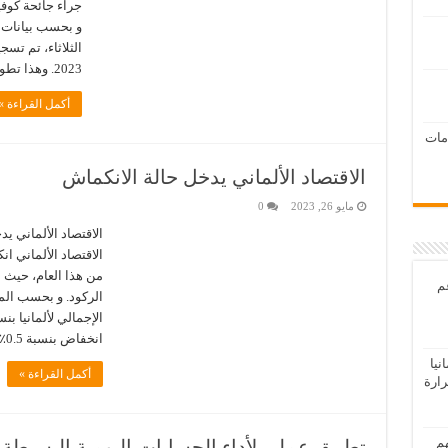
و بحسب بيانات 
2023. وهذا تطور هائل و أكثر بكثير من نفس المستوى …
أكمل القراءة »
امات
الاقتصاد الألماني يدخل حالة الانكماش
مايو 26, 2023
0
الاقتصاد الألماني ي
الاقتصاد الألماني ا
من هذا العام، حيث 
عم
الركود. و بحسب الم
انخفاض بنسبة 0.5٪ في أكبر اقتصاد في أوروبا …
يا
أكمل القراءة »
رارة
هم
تطبيق عملي لأداء الحسابات اليومية البسيطة 