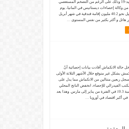
جراء جائحة كوفيد-19 وذلك على الرغم من التضخم المستعصي.
من وكالة إحصاءات ديستاتيس في المانيا، يوم
الثلاثاء، تم تسجيل نحو 40.2 مليون إقامة فندقية في شهر أبريل
دخل حالة الانكماش أفادت بيانات إحصائية أنّ
نكمش بشكل غير متوقع خلال الأشهر الثلاثة الأولى
سجل ربعين متتالين من الانكماش مما يدل على
كتب الفيدرالي للإحصاء، انخفض الناتج المحلي
الإجمالي لألمانيا بنسبة 0.3٪ في الفترة من يناير إلى مارس. وهذا بعد
والمعقدة