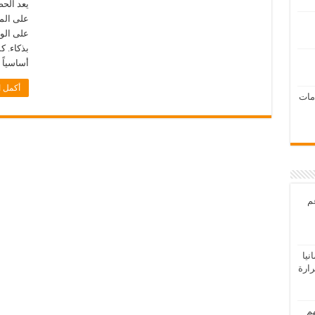
يعد الح
على الم
على الو
بذكاء. ك
أساسياً
أكمل ا
امات
عم
يا
رارة
هم