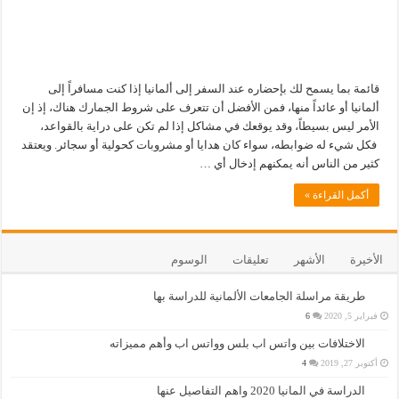
قائمة بما يسمح لك بإحضاره عند السفر إلى ألمانيا إذا كنت مسافراً إلى
ألمانيا أو عائداً منها، فمن الأفضل أن تتعرف على شروط الجمارك هناك، إذ إن
الأمر ليس بسيطاً، وقد يوقعك في مشاكل إذا لم تكن على دراية بالقواعد،
فكل شيء له ضوابطه، سواء كان هدايا أو مشروبات كحولية أو سجائر. ويعتقد
كثير من الناس أنه يمكنهم إدخال أي …
أكمل القراءة »
الأخيرة
الأشهر
تعليقات
الوسوم
طريقة مراسلة الجامعات الألمانية للدراسة بها
فبراير 5, 2020
6
الاختلافات بين واتس اب بلس وواتس اب وأهم مميزاته
أكتوبر 27, 2019
4
الدراسة في المانيا 2020 واهم التفاصيل عنها