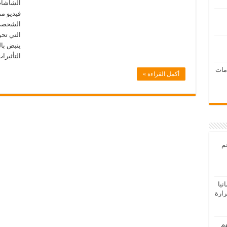
الشاشات
فيديو مم
الشخصي 
التي تح
ينبض بال
التأثير
امات
أكمل القراءة »
عم
يا
رارة
هم