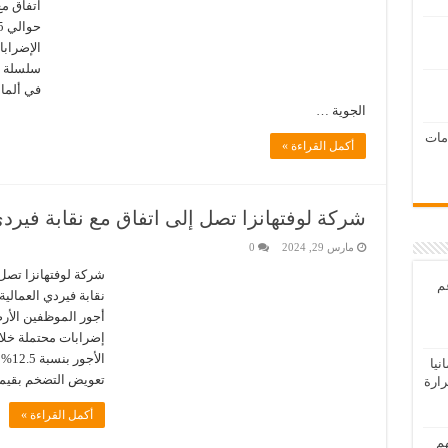
اتفاق م
الإضرابا
سلسلة م
في ألمان
الجوية …
امات
أكمل القراءة »
شركة لوفتهانزا تصل إلى اتفاق مع نقابة فيرد
مارس 29, 2024
0
شركة لوفتهانزا تصل 
عم
نقابة فيردي العمالي
أجور الموظفين الأرض
إضرابات محتملة خلال
يا
تعويض التضخم بقيمة 3000 يورو ، في حين عر
رارة
أكمل القراءة »
هم