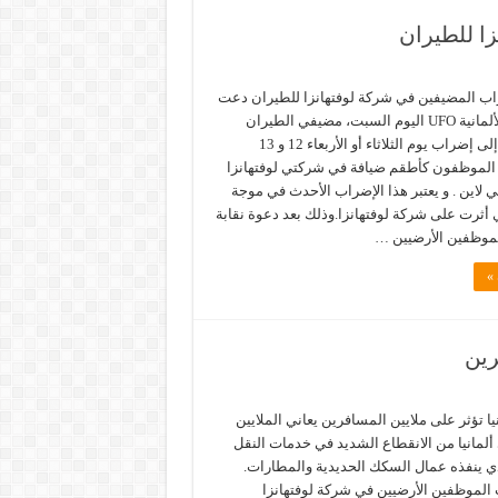
ا للطيران
اب المضيفين في شركة لوفتهانزا للطيران دعت
نقابة العمال الألمانية UFO اليوم السبت، مضيفي الطيران
المنتسبين لها إلى إضراب يوم الثلاثاء أو الأربعاء 12 و 13
الموظفون كأطقم ضيافة في شركتي لوفتهانزا
ي لاين . و يعتبر هذا الإضراب الأحدث في موجة
ي أثرت على شركة لوفتهانزا.وذلك بعد دعوة نقابة
لموظفين الأرضيين …
 »
رين
يا تؤثر على ملايين المسافرين يعاني الملايين
لمانيا من الانقطاع الشديد في خدمات النقل
 ينفذه عمال السكك الحديدية والمطارات.
لموظفين الأرضيين في شركة لوفتهانزا