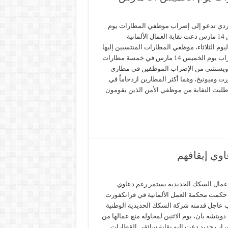
يردي تدعو إلى إضراب موظفي المطارات يوم
الخميس 14 مارس دعت نقابة العمال الألمانية
يوم الثلاثاء، موظفي المطارات المنتسبين إليها
إلى إضراب يوم الخميس 14 مارس في خمسة مطارات
. ويستثنى من الإضراب الموظفين في مطاري
ت وميونيخ، وهما أكثر المطارين ازدحاماً في
و طلبت النقابة من موظفي الأمن الذين يقومون
وي إيقافهم
مال السكك الحديدية يستمر رغم دعاوي
 حكمت محكمة العمل الألمانية في فرانكفورت
عاجل قدمته شركة السكك الحديدية الوطنية
ة دويتشه بان، يوم الاثنين لمحاولة منع عمالها من
ضراب جديد دعت إليه نقابة سائقي القطارات