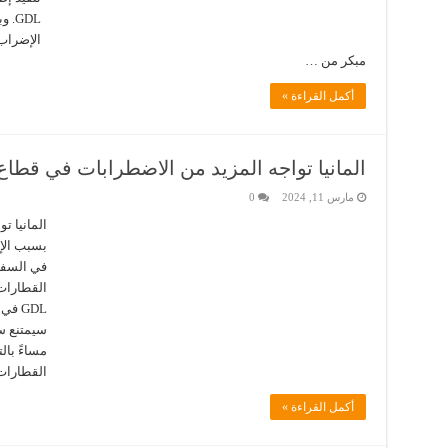
GDL
الإضراب 
مبكر من …
أكمل القراءة »
المانيا تواجه المزيد من الاضطرابات في قطا
مارس 11, 2024
0
المانيا ت
بسبب الإض
في السفر 
القطارات 
GDL ف
مساءً بال
القطارا
أكمل القراءة »