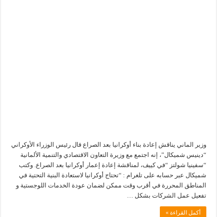
وزير الماني يناقش إعادة بناء أوكرانيا بعد الصراع قال رئيس الوزراء الأوكراني
“دينيس شميكال”، إنه اجتمع مع وزيرة التعاون الاقتصادي والتنمية الألمانية
“سفينيا شولتز “في كييف، لمناقشة إعادة إعمار أوكرانيا بعد الصراع. وكتب
شميكال عبر حسابه على تلغرام : “تحتاج أوكرانيا لاستعادة البنية التحتية في
المناطق المحررة في أقرب وقت ممكن لضمان عودة الخدمات اللوجستية و
تفعيل عمل الشركات بشكل …
أكمل القراءة »