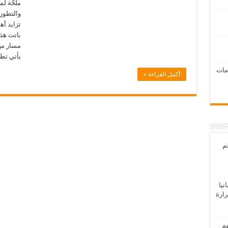
ملحّة ل
والتطور 
تزايد أ
باتت هذه
مسار مه
يأتي تطبيق arn Digital Marketing
امات
أكمل القراءة »
عم
يا
رارة
هم