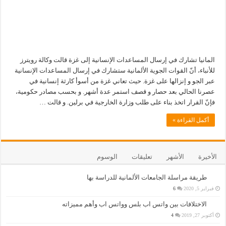
المانيا تشارك في إرسال المساعدات الإنسانية إلى غزة قالت وكالة رويترز
للأنباء، أنّ القوات الجوية الألمانية ستشارك في إرسال المساعدات الإنسانية
عبر الجو و إنزالها على غزة. حيث تعاني غزة من أسوأ كارثة إنسانية في
عصرنا الحالي بعد حصار و قصف استمر عدة أشهر. و بحسب مصادر حكومية،
فإنّ القرار اتخذ بناء على طلب وزارة الخارجية في برلين. و قالت …
أكمل القراءة »
الأخيرة
الأشهر
تعليقات
الوسوم
طريقة مراسلة الجامعات الألمانية للدراسة بها
فبراير 5, 2020
6
الاختلافات بين واتس اب بلس وواتس اب وأهم مميزاته
أكتوبر 27, 2019
4