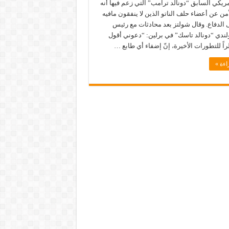
ريكي السابق “دونالد ترامب” التي زعم فيها أنه
ن عن أعضاء حلف الناتو الذين لا ينفقون مافيه
ى الدفاع. وقال شولتز بعد محادثات مع رئيس
ولندي “دونالد تاسك” في برلين: “دعوني أقول
ً للتطورات الأخيرة، إنّ إضفاء أي طابع …
اءة »