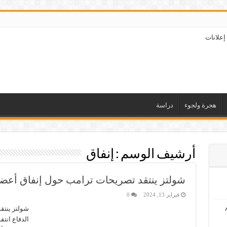
إعلانات
هجرة ولجوء
دراسة
أرشيف الوسم :
إنفاق
شولتز ينتقد تصريحات ترامب حول إنفاق أعضاء 
فبراير 13, 2024
0
شولتز ينتق
الدفاع انت