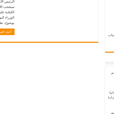
الرئيس الأم
سيحجب الأم
الكفاية عل
الوزراء الب
بوضوح، نظرا
أكمل القر
امات
عم
يا
رارة
هم