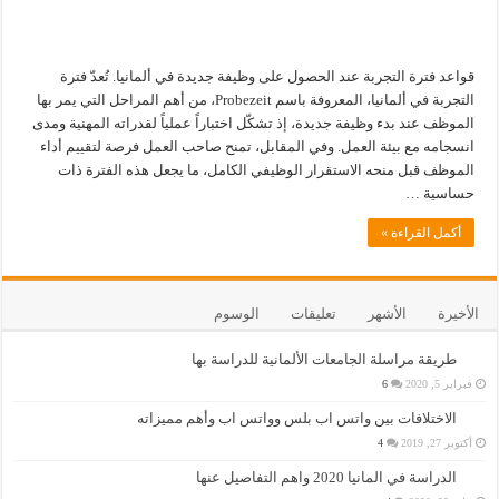
قواعد فترة التجربة عند الحصول على وظيفة جديدة في ألمانيا. تُعدّ فترة
التجربة في ألمانيا، المعروفة باسم Probezeit، من أهم المراحل التي يمر بها
الموظف عند بدء وظيفة جديدة، إذ تشكّل اختباراً عملياً لقدراته المهنية ومدى
انسجامه مع بيئة العمل. وفي المقابل، تمنح صاحب العمل فرصة لتقييم أداء
الموظف قبل منحه الاستقرار الوظيفي الكامل، ما يجعل هذه الفترة ذات
حساسية …
أكمل القراءة »
الأخيرة
الأشهر
تعليقات
الوسوم
طريقة مراسلة الجامعات الألمانية للدراسة بها
فبراير 5, 2020
6
الاختلافات بين واتس اب بلس وواتس اب وأهم مميزاته
أكتوبر 27, 2019
4
الدراسة في المانيا 2020 واهم التفاصيل عنها