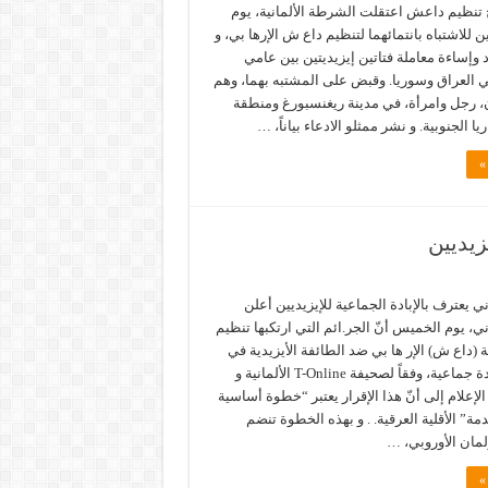
 تنظيم داعش اعتقلت الشرطة الألمانية، يوم
 للاشتباه بانتمائهما لتنظيم داع ش الإرها بي، و
د وإساءة معاملة فتاتين إيزيديتين بين عامي
2 و2017 في العراق وسوريا. وقبض على المشتبه بهما، وهم
، رجل وامرأة، في مدينة ريغنسبورغ ومنطقة
يا الجنوبية. و نشر ممثلو الادعاء بياناً، …
»
زيديين
ني يعترف بالإبادة الجماعية للإيزيديين أعلن
ني، يوم الخميس أنّ الجر.ائم التي ارتكبها تنظيم
ة (داع ش) الإر ها بي ضد الطائفة الأيزيدية في
العراق هي إبا.دة جماعية، وفقاً لصحيفة T-Online الألمانية و
إعلام إلى أنّ هذا الإقرار يعتبر “خطوة أساسية
ة” الأقلية العرقية. . و بهذه الخطوة تنضم
رلمان الأوروبي، …
»