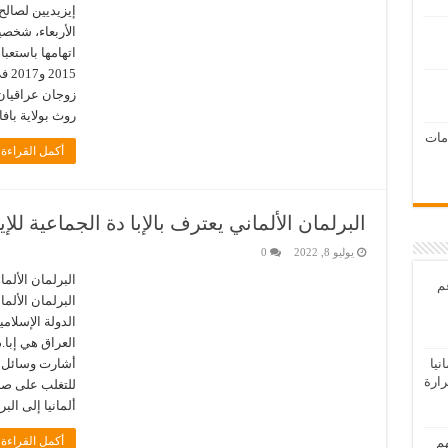
إيزيديين لصالح
الأربعاء، شخصين
اتهامها باستعبا
015
زوجان عراقيان
روث بولاية بافار
امات
أكمل القراءة 
البرلمان الألماني يعترف بالإبا دة الجماعية للإي
يوليو 8, 2022
0
البرلمان الألما
عم
البرلمان الألما
الدولة الإسلامي
يا
أشارت وسائل ال
رارة
للتغلب على صدم
ألمانيا إلى الب
أكمل القراءة 
هم