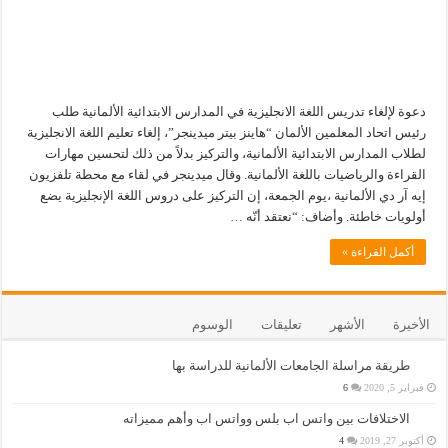
دعوة لإلغاء تدريس اللغة الانجليزية في المدارس الابتدائية الألمانية طلب
رئيس اتحاد المعلمين الألمان “هاينز بيتر ميدينجر”، إلغاء تعليم اللغة الانجليزية
لطلاب المدارس الابتدائية الألمانية، والتركيز بدلاً من ذلك لتحسين مهارات
القراءة والرياضيات باللغة الألمانية. وقال ميدينجر في لقاء مع محطة تلفزيون
إيه آر دي الألمانية ،يوم الجمعة، إن التركيز على دروس اللغة الإنجليزية يضع
أولويات خاطئة. وأضاف: “نعتقد أنّه …
أكمل القراءة »
الأخيرة
الأشهر
تعليقات
الوسوم
طريقة مراسلة الجامعات الألمانية للدراسة بها
فبراير 5, 2020
6
الاختلافات بين واتس اب بلس وواتس اب وأهم مميزاته
أكتوبر 27, 2019
4