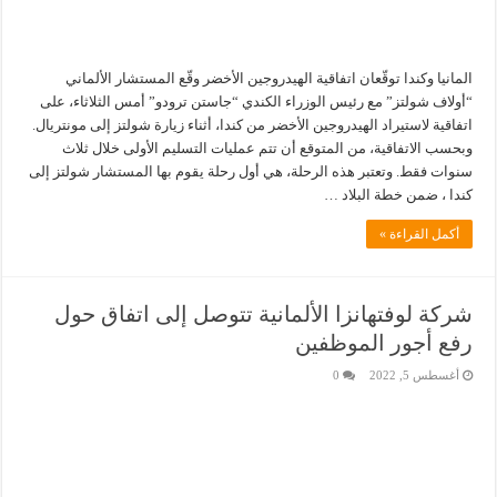
المانيا وكندا توقّعان اتفاقية الهيدروجين الأخضر وقّع المستشار الألماني
“أولاف شولتز” مع رئيس الوزراء الكندي “جاستن ترودو” أمس الثلاثاء، على
اتفاقية لاستيراد الهيدروجين الأخضر من كندا، أثناء زيارة شولتز إلى مونتريال.
وبحسب الاتفاقية، من المتوقع أن تتم عمليات التسليم الأولى خلال ثلاث
سنوات فقط. وتعتبر هذه الرحلة، هي أول رحلة يقوم بها المستشار شولتز إلى
كندا ، ضمن خطة البلاد …
أكمل القراءة »
شركة لوفتهانزا الألمانية تتوصل إلى اتفاق حول
رفع أجور الموظفين
أغسطس 5, 2022
0