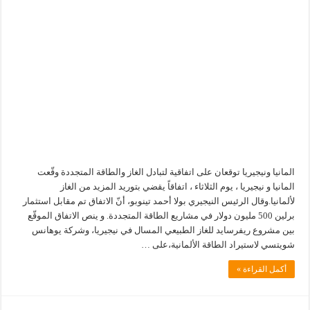
المانيا ونيجيريا توقعان على اتفاقية لتبادل الغاز والطاقة المتجددة وقّعت
المانيا و نيجيريا ، يوم الثلاثاء ، اتفاقاً يقضي بتوريد المزيد من الغاز
لألمانيا.وقال الرئيس النيجيري بولا أحمد تينوبو، أنّ الاتفاق تم مقابل استثمار
برلين 500 مليون دولار في مشاريع الطاقة المتجددة. و ينص الاتفاق الموقّع
بين مشروع ريفرسايد للغاز الطبيعي المسال في نيجيريا، وشركة يوهانس
شويتسي لاستيراد الطاقة الألمانية،على …
أكمل القراءة »