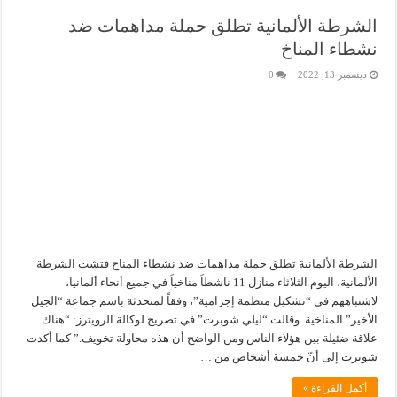
الشرطة الألمانية تطلق حملة مداهمات ضد
نشطاء المناخ
ديسمبر 13, 2022
0
الشرطة الألمانية تطلق حملة مداهمات ضد نشطاء المناخ فتشت الشرطة
الألمانية، اليوم الثلاثاء منازل 11 ناشطاً مناخياً في جميع أنحاء ألمانيا،
لاشتباههم في “تشكيل منظمة إجرامية”، وفقاً لمتحدثة باسم جماعة “الجيل
الأخير” المناخية. وقالت “ليلي شوبرت” في تصريح لوكالة الرويترز: “هناك
علاقة ضئيلة بين هؤلاء الناس ومن الواضح أن هذه محاولة تخويف.” كما أكدت
شوبرت إلى أنّ خمسة أشخاص من …
أكمل القراءة »