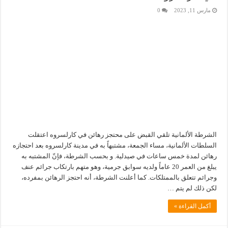
مارس 11, 2023
0
الشرطة الألمانية تلقي القبض على محتجز رهائن في كارلسروه اعتقلت
السلطات الألمانية، مساء الجمعة، مشتبهاً به في مدينة كارلسروه بعد احتجازه
رهائن لمدة خمس ساعات في صيدلية. و بحسب الشرطة، فإنّ المشتبه به
يبلغ من العمر 20 عاماً ولديه سوابق جرمية، وهو متهم بارتكاب جرائم عنف
وجرائم تتعلق بالممتلكات. كما أعلنت الشرطة، أنه احتجز الرهائن بمفرده،
لكن ذلك لم يتم …
أكمل القراءة »