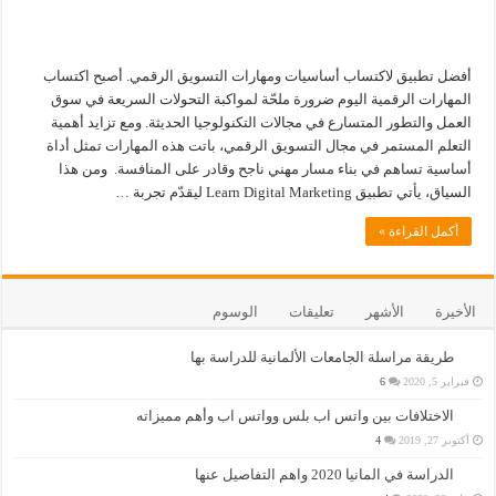
أفضل تطبيق لاكتساب أساسيات ومهارات التسويق الرقمي. أصبح اكتساب
المهارات الرقمية اليوم ضرورة ملحّة لمواكبة التحولات السريعة في سوق
العمل والتطور المتسارع في مجالات التكنولوجيا الحديثة. ومع تزايد أهمية
التعلم المستمر في مجال التسويق الرقمي، باتت هذه المهارات تمثل أداة
أساسية تساهم في بناء مسار مهني ناجح وقادر على المنافسة. ومن هذا
السياق، يأتي تطبيق Learn Digital Marketing ليقدّم تجربة …
أكمل القراءة »
الأخيرة
الأشهر
تعليقات
الوسوم
طريقة مراسلة الجامعات الألمانية للدراسة بها
فبراير 5, 2020
6
الاختلافات بين واتس اب بلس وواتس اب وأهم مميزاته
أكتوبر 27, 2019
4
الدراسة في المانيا 2020 واهم التفاصيل عنها