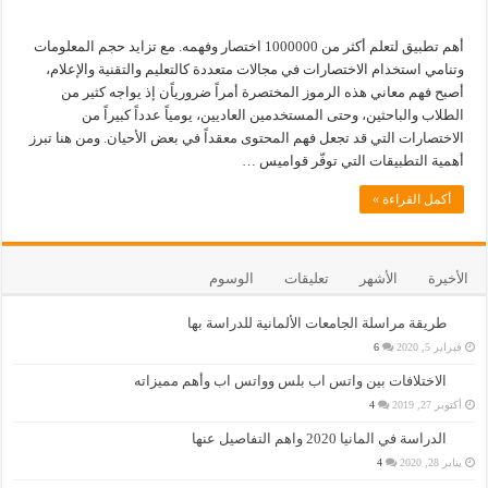
أهم تطبيق لتعلم أكثر من 1000000 اختصار وفهمه. مع تزايد حجم المعلومات
وتنامي استخدام الاختصارات في مجالات متعددة كالتعليم والتقنية والإعلام،
أصبح فهم معاني هذه الرموز المختصرة أمراً ضرورياًن إذ يواجه كثير من
الطلاب والباحثين، وحتى المستخدمين العاديين، يومياً عدداً كبيراً من
الاختصارات التي قد تجعل فهم المحتوى معقداً في بعض الأحيان. ومن هنا تبرز
أهمية التطبيقات التي توفّر قواميس …
أكمل القراءة »
الأخيرة
الأشهر
تعليقات
الوسوم
طريقة مراسلة الجامعات الألمانية للدراسة بها
فبراير 5, 2020
6
الاختلافات بين واتس اب بلس وواتس اب وأهم مميزاته
أكتوبر 27, 2019
4
الدراسة في المانيا 2020 واهم التفاصيل عنها
يناير 28, 2020
4