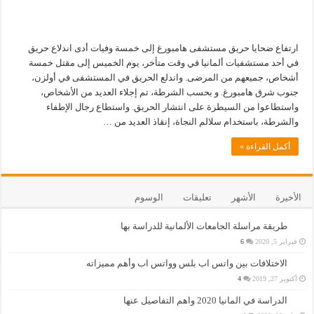
ارتفاع ضحايا حريق مستشفى هامبورغ إلى خمسة وفيات أدى اندلاع حريق
في أحد مستشفيات ألمانيا في وقت متأخر، يوم الخميس إلى مقتل خمسة
أشخاص، جميعهم من المرضى. واندلع الحريق في المستشفى في أولزن،
جنوب شرق هامبورغ. و بحسب الشرطة، تم إجلاء العديد من الأشخاص،
واستطاعوا من السيطرة على انتشار الحريق. واستطاع رجال الإطفاء
والشرطة، باستخدام سلالم النجاة، إنقاذ العديد من …
أكمل القراءة »
الأخيرة
الأشهر
تعليقات
الوسوم
طريقة مراسلة الجامعات الألمانية للدراسة بها
فبراير 5, 2020
6
الاختلافات بين واتس اب بلس وواتس اب وأهم مميزاته
أكتوبر 27, 2019
4
الدراسة في المانيا 2020 واهم التفاصيل عنها