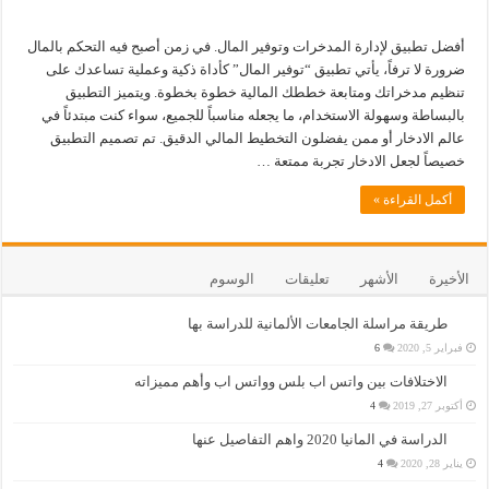
أفضل تطبيق لإدارة المدخرات وتوفير المال. في زمن أصبح فيه التحكم بالمال
ضرورة لا ترفاً، يأتي تطبيق “توفير المال” كأداة ذكية وعملية تساعدك على
تنظيم مدخراتك ومتابعة خططك المالية خطوة بخطوة. ويتميز التطبيق
بالبساطة وسهولة الاستخدام، ما يجعله مناسباً للجميع، سواء كنت مبتدئاً في
عالم الادخار أو ممن يفضلون التخطيط المالي الدقيق. تم تصميم التطبيق
خصيصاً لجعل الادخار تجربة ممتعة …
أكمل القراءة »
الأخيرة
الأشهر
تعليقات
الوسوم
طريقة مراسلة الجامعات الألمانية للدراسة بها
فبراير 5, 2020
6
الاختلافات بين واتس اب بلس وواتس اب وأهم مميزاته
أكتوبر 27, 2019
4
الدراسة في المانيا 2020 واهم التفاصيل عنها
يناير 28, 2020
4