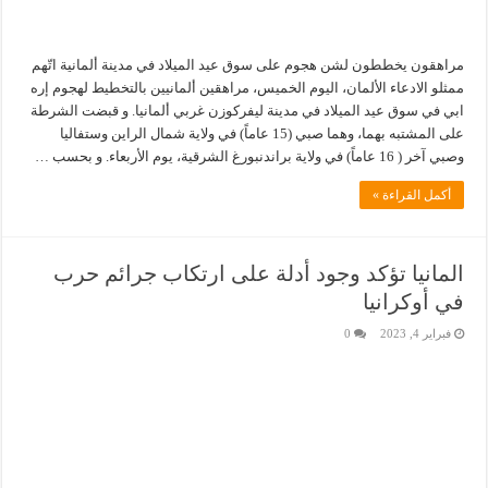
مراهقون يخططون لشن هجوم على سوق عيد الميلاد في مدينة ألمانية اتّهم
ممثلو الادعاء الألمان، اليوم الخميس، مراهقين ألمانيين بالتخطيط لهجوم إره
ابي في سوق عيد الميلاد في مدينة ليفركوزن غربي ألمانيا. و قبضت الشرطة
على المشتبه بهما، وهما صبي (15 عاماً) في ولاية شمال الراين وستفاليا
وصبي آخر ( 16 عاماً) في ولاية براندنبورغ الشرقية، يوم الأربعاء. و بحسب …
أكمل القراءة »
المانيا تؤكد وجود أدلة على ارتكاب جرائم حرب
في أوكرانيا
فبراير 4, 2023
0