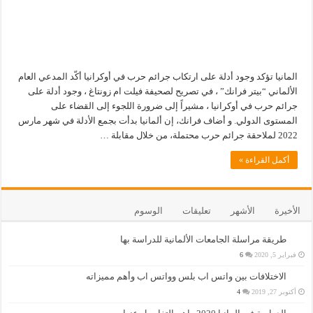
المانيا تؤكد وجود أدلة على ارتكاب جرائم حرب في أوكرانيا أكّد المدعي العام
الألماني “بيتر فرانك” ، في تصريح لصحيفة فيلت ام زونتاغ ، وجود أدلة على
جرائم حرب في أوكرانيا ، مشيراً إلى ضرورة اللجوء إلى القضاء على
المستوى الدولي. و أضاف فرانك، إن ألمانيا بدأت بجمع الأدلة في شهر مارس
2022 لملاحقة جرائم حرب محتملة، من خلال مقابلة …
أكمل القراءة »
الأخيرة
الأشهر
تعليقات
الوسوم
طريقة مراسلة الجامعات الألمانية للدراسة بها
فبراير 5, 2020
6
الاختلافات بين واتس اب بلس وواتس اب وأهم مميزاته
أكتوبر 27, 2019
4