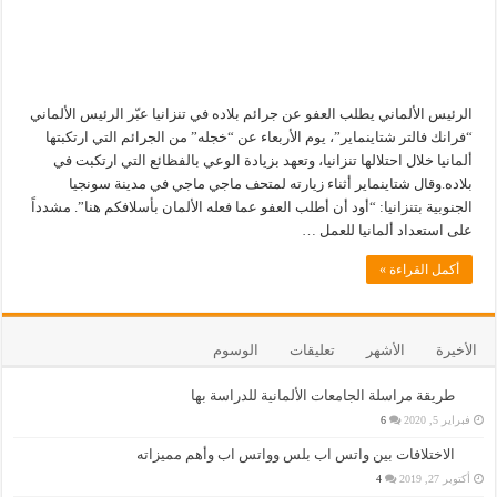
الرئيس الألماني يطلب العفو عن جرائم بلاده في تنزانيا عبّر الرئيس الألماني
“فرانك فالتر شتاينماير”، يوم الأربعاء عن “خجله” من الجرائم التي ارتكبتها
ألمانيا خلال احتلالها تنزانيا، وتعهد بزيادة الوعي بالفظائع التي ارتكبت في
بلاده.وقال شتاينماير أثناء زيارته لمتحف ماجي ماجي في مدينة سونجيا
الجنوبية بتنزانيا: “أود أن أطلب العفو عما فعله الألمان بأسلافكم هنا”. مشدداً
على استعداد ألمانيا للعمل …
أكمل القراءة »
الأخيرة
الأشهر
تعليقات
الوسوم
طريقة مراسلة الجامعات الألمانية للدراسة بها
فبراير 5, 2020
6
الاختلافات بين واتس اب بلس وواتس اب وأهم مميزاته
أكتوبر 27, 2019
4