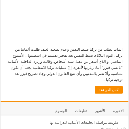
المانيا تطلب من تركيا ضبط النفس وعدم تصعيد العنف طلبت ألمانيا من
تركيا، اليوم الثلاثاء، ضبط النفس بعد تفجير تقسيم في اسطنبول، الأسبوع
الماضي، و الذي أسفر عن مقتل ستة أشخاص. وقالت وزيرة الداخلية الألمانية
“نانسي فيزر” أثناء زيارتها لأنقرة، إنّ عمليات تركيا الانتقامية يجب أن تكون
متناسبة وألا تضر بالمدنيين وأن تتبع القانون الدولي.وجاء تصريح فيزر بعد
توجيه تركيا …
أكمل القراءة »
الأخيرة
الأشهر
تعليقات
الوسوم
طريقة مراسلة الجامعات الألمانية للدراسة بها
فبراير 5, 2020
6