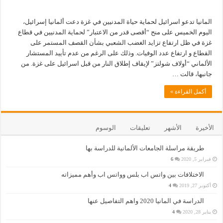
المانيا تدعو اسرائيل لحماية حياة المدنيين في غزة دعت ألمانيا إسرائيل،
اليوم الخميس على منح “أقصى قدر من الاعتبار” لحماية المدنيين في قطاع
غزة في ظل ارتفاع تزايد الغضب الشعبي بشأن القصف المستمر على
القطاع و ارتفاع عدد الوفيات. وذلك على الرغم من عدم تأييد المستشار
الألماني “أولاف شولتز” لإيقاف إطلاق النار من قبل اسرائيل على غزة. من
جانبها، قالت …
أكمل القراءة »
الأخيرة
الأشهر
تعليقات
الوسوم
طريقة مراسلة الجامعات الألمانية للدراسة بها
فبراير 5, 2020
6
الاختلافات بين واتس اب بلس وواتس اب وأهم مميزاته
أكتوبر 27, 2019
4
الدراسة في المانيا 2020 واهم التفاصيل عنها
يناير 28, 2020
4