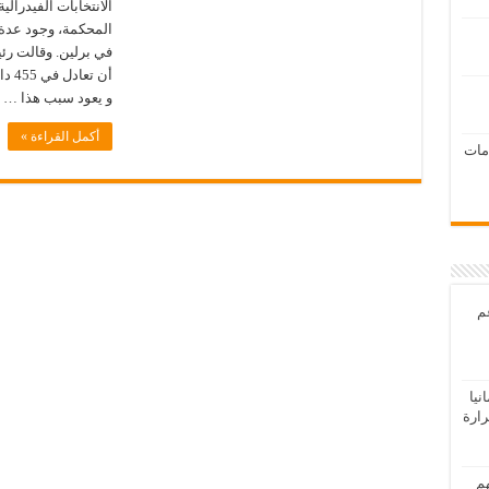
المحكمة، وجود عدة 
في برلين. وقالت رئ
أن ت
و يعود سبب هذا …
أكمل القراءة »
امات
عم
يا
رارة
هم