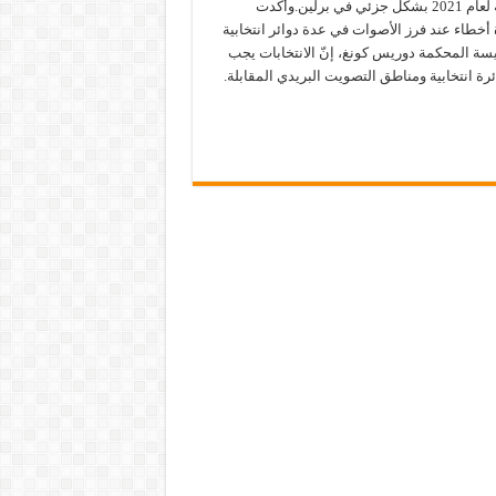
الانتخابات الفيدرالية لعام 2021 بشكل جزئي في برلين.وأكدت
أخطاء عند فرز الأصوات في عدة دوائر انتخابية
يسة المحكمة دوريس كونغ، إنّ الانتخابات يجب
عادل في 455 دائرة انتخابية ومناطق التصويت البريدي المقابلة.