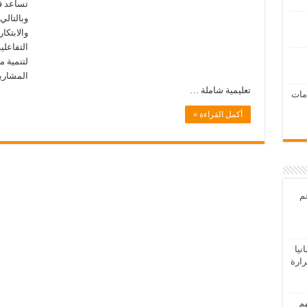
تساعد ف
وبالتالي
والابتكا
التفاعلي
لتنمية م
تعليمية شاملة …
امات
أكمل القراءة »
عم
يا
رارة
هم