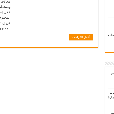
مجالات م
ويستطيع
خلال إن
المحتوى 
عن زيادة
المحتوى
امات
أكمل القراءة »
عم
يا
رارة
هم