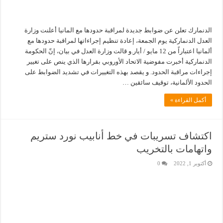
الدنمارك تعلن عن ضوابط جديدة لمراقبة حدودها مع المانيا أعلنت وزارة
العدل الدنماركية يوم الجمعة، إعادة تنظيم إجراءاتها لمراقبة حدودها مع
ألمانيا اعتباراً من 12 مايو / أيار.و قالت وزارة العدل في بيان، إنّ الحكومة
الدنماركية أخبرت مفوضية الاتحاد الأوروبي بقرارها الذي ينص على تغيير
إجراءات مراقبة الحدود. و يقصد بهذه التغييرات في تشديد الضوابط على
الحدود الألمانية، توقيف سائقين …
أكمل القراءة »
اكتشاف تسريبات في خط أنابيب نورد ستريم
واتهامات بالتخريب
أكتوبر 1, 2022
0