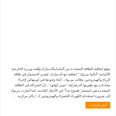
توقع اتفاقية الطاقة المتجددة بين ألمانيا والدنمارك وقّعت وزيرة الخارجية
الألمانية “أنالينا بيربوك” اتفاقية مع الدنمارك، لتعزيز الاستثمار في طاقة
الرياح والهيدروجين. وقالت بيربوك ، أثناء وجودها في كوبنهاغن لإجراء
محادثات مع نظيرتها الدنماركية “جيبي كوفود” ، إنّ الشراكة في الطاقة
المتجددة هي استثمار”طموح جداً” في الأجيال القادمة. كما أشارت بيربوك
إلى ضرورة استخدام الكهرباء الخضراء والهيدروجين كـ “ركائز مركزية …
أكمل القراءة »