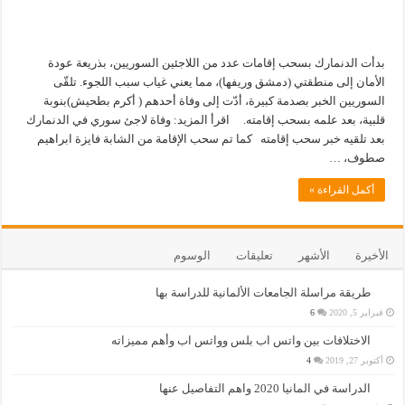
بدأت الدنمارك بسحب إقامات عدد من اللاجئين السوريين، بذريعة عودة
الأمان إلى منطقتي (دمشق وريفها)، مما يعني غياب سبب اللجوء. تلقّى
السوريين الخبر بصدمة كبيرة، أدّت إلى وفاة أحدهم ( أكرم بطحيش)بنوبة
قلبية، بعد علمه بسحب إقامته. اقرأ المزيد: وفاة لاجئ سوري في الدنمارك
بعد تلقيه خبر سحب إقامته كما تم سحب الإقامة من الشابة فايزة ابراهيم
صطوف، …
أكمل القراءة »
الأخيرة
الأشهر
تعليقات
الوسوم
طريقة مراسلة الجامعات الألمانية للدراسة بها
فبراير 5, 2020
6
الاختلافات بين واتس اب بلس وواتس اب وأهم مميزاته
أكتوبر 27, 2019
4
الدراسة في المانيا 2020 واهم التفاصيل عنها