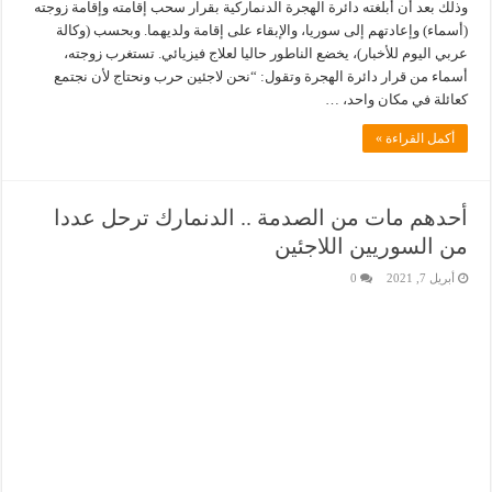
وذلك بعد أن أبلغته دائرة الهجرة الدنماركية بقرار سحب إقامته وإقامة زوجته
(أسماء) وإعادتهم إلى سوريا، والإبقاء على إقامة ولديهما. وبحسب (وكالة
عربي اليوم للأخبار)، يخضع الناطور حاليا لعلاج فيزيائي. تستغرب زوجته،
أسماء من قرار دائرة الهجرة وتقول: “نحن لاجئين حرب ونحتاج لأن نجتمع
كعائلة في مكان واحد، …
أكمل القراءة »
أحدهم مات من الصدمة .. الدنمارك ترحل عددا
من السوريين اللاجئين
أبريل 7, 2021
0