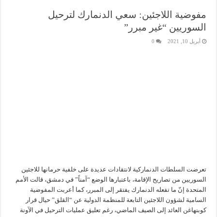
مفوضية اللاجئين: سعي الدنمارك لترحيل
السوريين “غير مبرر”
أبريل 10, 2021
0
تعرضت السلطات الدنماركية لانتقادات عديدة على خلفية حرمانها للاجئين
السوريين من تصاريح الإقامة، باعتبارها الوضع “آمناً” في دمشق، قالت الأمم
المتحدة إنّ ما تفعله الدنمارك يفتقر إلى المبرر، كما أعربت المفوضية
السامية لشؤون اللاجئين التابعة للمنظمة الدولية عن “القلق” حيال قرار
كوبنهاغن العائد إلى الصيف الماضي، رغم تعليق عمليات الترحيل في الآونة